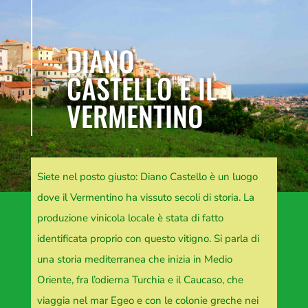
DIANO
CASTELLO E IL
VERMENTINO
Siete nel posto giusto: Diano Castello è un luogo
dove il Vermentino ha vissuto secoli di storia. La
produzione vinicola locale è stata di fatto
identificata proprio con questo vitigno. Si parla di
una storia mediterranea che inizia in Medio
Oriente, fra l’odierna Turchia e il Caucaso, che
viaggia nel mar Egeo e con le colonie greche nei