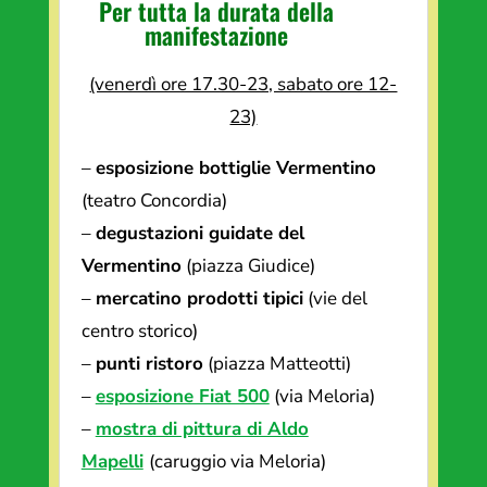
Per tutta la durata della
manifestazione
(venerdì ore 17.30-23, sabato ore 12-
23)
–
esposizione bottiglie Vermentino
(teatro Concordia)
–
degustazioni guidate del
Vermentino
(piazza Giudice)
–
mercatino prodotti tipici
(vie del
centro storico)
–
punti ristoro
(piazza Matteotti)
–
esposizione Fiat 500
(via Meloria)
–
mostra di pittura di Aldo
Mapelli
(caruggio via Meloria)